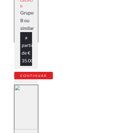
GRUPO
B
Grupo
B ou
similar
a
partir
de
€
35.00
CONTINUAR