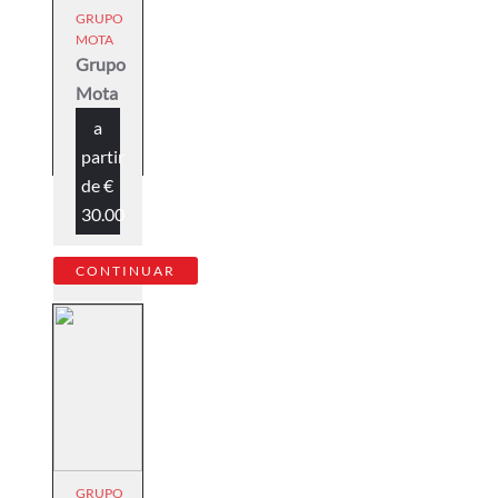
GRUPO
MOTA
Grupo
Mota
a
partir
de
€
30.00
CONTINUAR
GRUPO