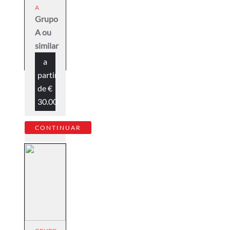
A
Grupo
A ou
similar
a
partir
de
€
30.00
CONTINUAR