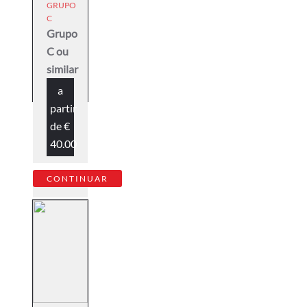
GRUPO
C
Grupo
C ou
similar
a
partir
de
€
40.00
CONTINUAR