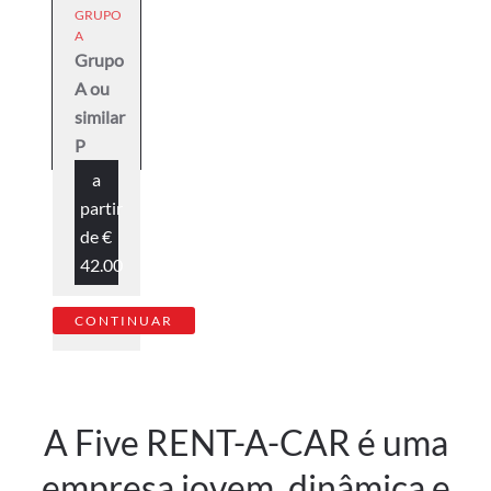
GRUPO
A
Grupo
A ou
similar
P
a
partir
de
€
42.00
CONTINUAR
A Five RENT-A-CAR é uma
empresa jovem, dinâmica e